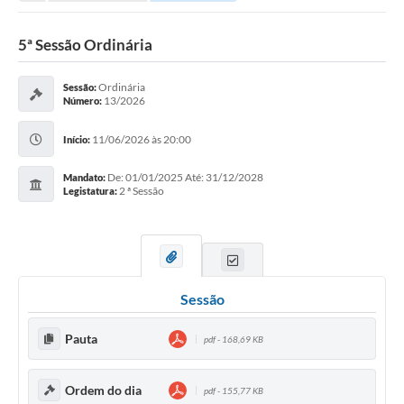
5ª Sessão Ordinária
Ordinária
Sessão:
13/2026
Número:
11/06/2026 às 20:00
Início:
De: 01/01/2025 Até: 31/12/2028
Mandato:
2 ª Sessão
Legistatura:
Sessão
Pauta
pdf - 168,69 KB
Ordem do dia
pdf - 155,77 KB