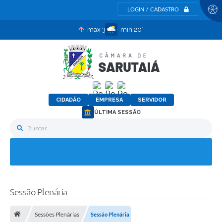
LOGIN / CADASTRO
max 30°
min 20°
CIDADÃO
EMPRESA
SERVIDOR
ÚLTIMA SESSÃO
Buscar...
Sessão Plenária
Sessões Plenárias
Sessão Plenária