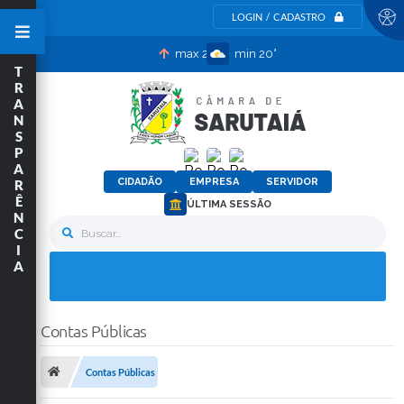
LOGIN / CADASTRO
max 29°
min 20°
T
R
A
N
S
P
A
CIDADÃO
EMPRESA
SERVIDOR
R
Ê
ÚLTIMA SESSÃO
N
C
Buscar...
I
A
Contas Públicas
Contas Públicas