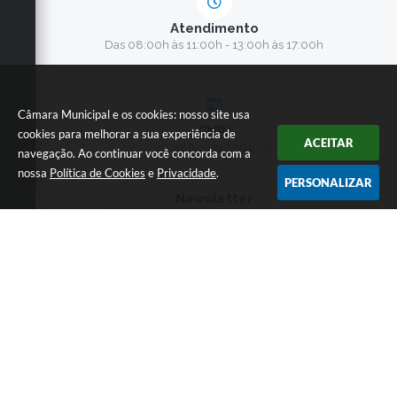
Atendimento
Das 08:00h às 11:00h - 13:00h às 17:00h
Câmara Municipal e os cookies: nosso site usa
CNPJ
cookies para melhorar a sua experiência de
ACEITAR
49.886.195/0001-08
navegação. Ao continuar você concorda com a
nossa
Política de Cookies
e
Privacidade
.
PERSONALIZAR
Newsletter
Versão do Sistema:
3.5.3 - 19/06/2026
Portal atualizado em:
06/08/2026 10:38
Dados Abertos